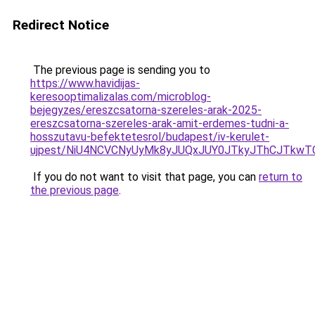
Redirect Notice
The previous page is sending you to
https://www.havidijas-
keresooptimalizalas.com/microblog-
bejegyzes/ereszcsatorna-szereles-arak-2025-
ereszcsatorna-szereles-arak-amit-erdemes-tudni-a-
hosszutavu-befektetesrol/budapest/iv-kerulet-
ujpest/NiU4NCVCNyUyMk8yJUQxJUY0JTkyJThCJTkwTC
If you do not want to visit that page, you can
return to
the previous page
.