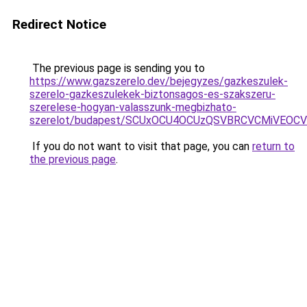
Redirect Notice
The previous page is sending you to
https://www.gazszerelo.dev/bejegyzes/gazkeszulek-
szerelo-gazkeszulekek-biztonsagos-es-szakszeru-
szerelese-hogyan-valasszunk-megbizhato-
szerelot/budapest/SCUxOCU4OCUzQSVBRCVCMiVEOC
If you do not want to visit that page, you can
return to
the previous page
.