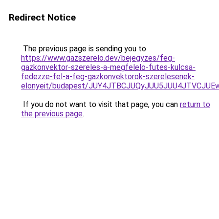
Redirect Notice
The previous page is sending you to
https://www.gazszerelo.dev/bejegyzes/feg-
gazkonvektor-szereles-a-megfelelo-futes-kulcsa-
fedezze-fel-a-feg-gazkonvektorok-szerelesenek-
elonyeit/budapest/JUY4JTBCJUQyJUU5JUU4JTVCJ
If you do not want to visit that page, you can
return to
the previous page
.