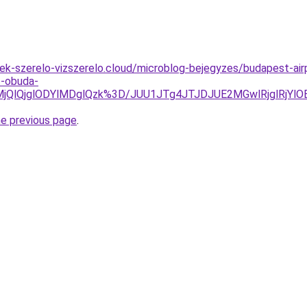
ek-szerelo-vizszerelo.cloud/microblog-bejegyzes/budapest-air
t-obuda-
MjQlQjglODYlMDglQzk%3D/JUU1JTg4JTJDJUE2MGwlRjglRj
he previous page
.