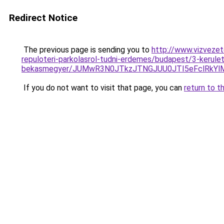
Redirect Notice
The previous page is sending you to
http://www.vizvezet
repuloteri-parkolasrol-tudni-erdemes/budapest/3-kerule
bekasmegyer/JUMwR3N0JTkzJTNGJUU0JTI5eFclRkYl
If you do not want to visit that page, you can
return to t