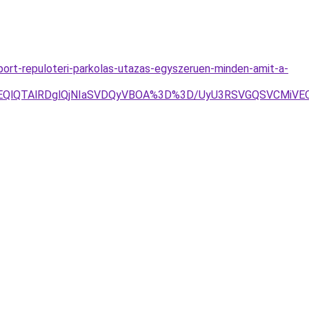
port-repuloteri-parkolas-utazas-egyszeruen-minden-amit-a-
YlOEQlQTAlRDglQjNIaSVDQyVBOA%3D%3D/UyU3RSVGQSVCMi