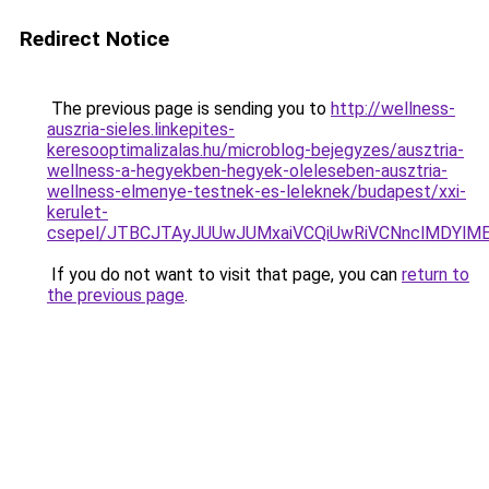
Redirect Notice
The previous page is sending you to
http://wellness-
auszria-sieles.linkepites-
keresooptimalizalas.hu/microblog-bejegyzes/ausztria-
wellness-a-hegyekben-hegyek-oleleseben-ausztria-
wellness-elmenye-testnek-es-leleknek/budapest/xxi-
kerulet-
csepel/JTBCJTAyJUUwJUMxaiVCQiUwRiVCNnclMDYlM
If you do not want to visit that page, you can
return to
the previous page
.