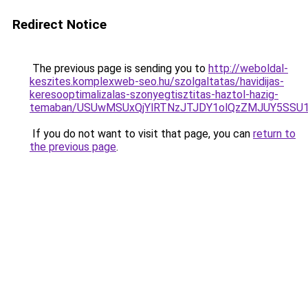
Redirect Notice
The previous page is sending you to
http://weboldal-
keszites.komplexweb-seo.hu/szolgaltatas/havidijas-
keresooptimalizalas-szonyegtisztitas-haztol-hazig-
temaban/USUwMSUxQjYlRTNzJTJDY1olQzZMJUY5SSU
If you do not want to visit that page, you can
return to
the previous page
.