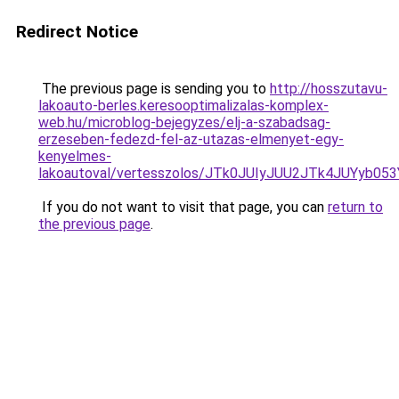
Redirect Notice
The previous page is sending you to
http://hosszutavu-
lakoauto-berles.keresooptimalizalas-komplex-
web.hu/microblog-bejegyzes/elj-a-szabadsag-
erzeseben-fedezd-fel-az-utazas-elmenyet-egy-
kenyelmes-
lakoautoval/vertesszolos/JTk0JUIyJUU2JTk4JUY
If you do not want to visit that page, you can
return to
the previous page
.