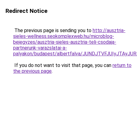
Redirect Notice
The previous page is sending you to
http://ausztria-
sieles-wellness.seokomplexweb.hu/microblog-
bejegyzes/ausztria-sieles-ausztria-teli-csodaja-
partnerunk-varazslatai-a-
palyakon/budapest/albertfalva/JUNDJTVFJUIyJTAy
If you do not want to visit that page, you can
return to
the previous page
.