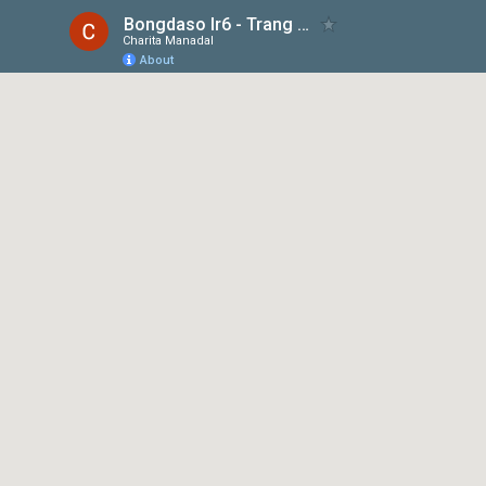
Bongdaso Ir6 - Trang Cập Nhật Dữ Liệu Kết Quả Bóng Đá Số Trực Tiếp
Charita Manadal
About